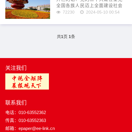
全国各族人民迈上全面建设社会
主义现代化国家新征程、向第二
72230
2024-05-10 00:54
个百年奋斗目标进军的关键时刻
召开的一次十分重要的大会，科
学谋划了未来一个时期党和国家
事业发展的目标任务和大政方
共
1
页
1
条
针，擘画了以中国式现代化全面
推进中华民族伟大复兴的宏伟蓝
图。从11月4日起，新华社开设
“踔厉奋发向未来·二...
关注我们
联系我们
电话：010-63552362
传真：010-63552363
邮箱：epaper@ee-link.cn