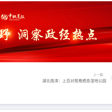
上一篇：
湖北南漳：上百对鸳鸯栖息湿地公园