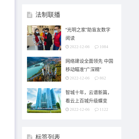
法制联播
“光明之家”助盲友数字
阅读
2022-12-06
1084
网络建设全面领先 中国
移动瞄准“广深精”
2022-12-06
862
智城十年，云谱新篇，
看云上百城升级蝶变
2022-12-06
1122
标签列表