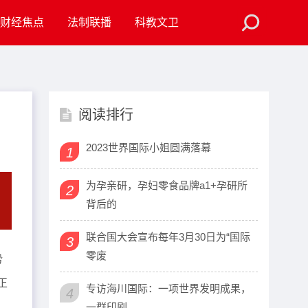
财经焦点
法制联播
科教文卫
阅读排行
2023世界国际小姐圆满落幕
1
为孕亲研，孕妇零食品牌a1+孕研所
2
背后的
联合国大会宣布每年3月30日为“国际
3
零废
势
正
专访海川国际：一项世界发明成果，
4
一群印刷