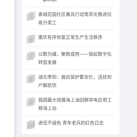
香城花园社区春风行动常态化推进垃
5
圾分类工
重庆有序恢复正常生产生活秩序
6
以数为媒，聚数成势——架起数字化
7
转型发展
湖北枣阳：栽后管护繁杂忙，送技到
8
户解民忧
我国最大规模海上油田群岸电应用工
9
程海上站
退伍不褪色 青年老兵的红色日志
10